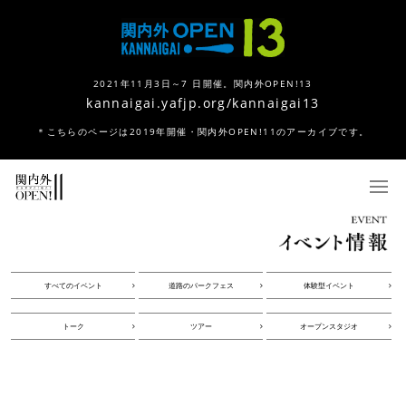
2021年11月3日～7 日開催。関内外OPEN!13
kannaigai.yafjp.org/kannaigai13
＊こちらのページは2019年開催・関内外OPEN!11のアーカイブです。
すべてのイベント
道路のパークフェス
体験型イベント
トーク
ツアー
オープンスタジオ