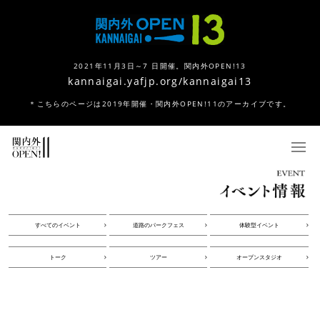
2021年11月3日～7 日開催。関内外OPEN!13
kannaigai.yafjp.org/kannaigai13
＊こちらのページは2019年開催・関内外OPEN!11のアーカイブです。
すべてのイベント
道路のパークフェス
体験型イベント
トーク
ツアー
オープンスタジオ