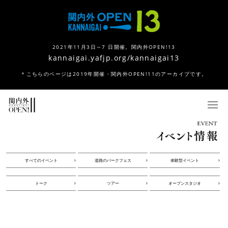
2021年11月3日～7 日開催。関内外OPEN!13
kannaigai.yafjp.org/kannaigai13
＊こちらのページは2019年開催・関内外OPEN!11のアーカイブです。
すべてのイベント
道路のパークフェス
体験型イベント
トーク
ツアー
オープンスタジオ