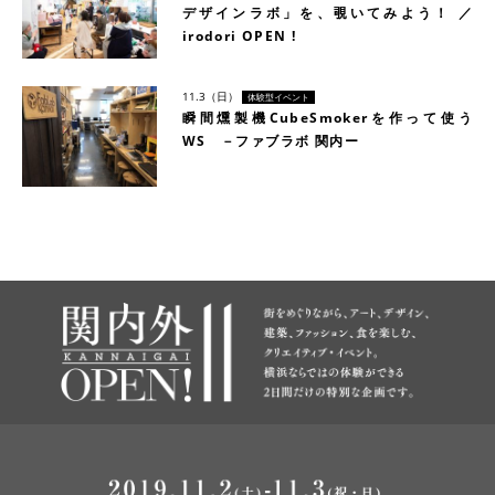
デザインラボ」を、覗いてみよう！ ／
irodori OPEN !
11.3（日）
体験型イベント
瞬間燻製機CubeSmokerを作って使う
WS －ファブラボ 関内ー