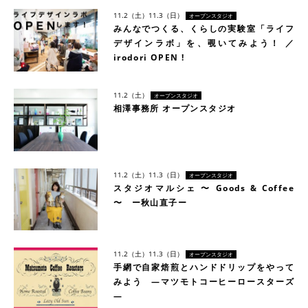
11.2（土）
11.3（日）
オープンスタジオ
みんなでつくる、くらしの実験室「ライフ
デザインラボ」を、覗いてみよう！ ／
irodori OPEN !
11.2（土）
オープンスタジオ
相澤事務所 オープンスタジオ
11.2（土）
11.3（日）
オープンスタジオ
スタジオマルシェ 〜 Goods & Coffee
〜 ー秋山直子ー
11.2（土）
11.3（日）
オープンスタジオ
手網で自家焙煎とハンドドリップをやって
みよう ―マツモトコーヒーロースターズ
―