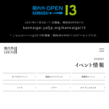
2021年11月3日～7 日開催。関内外OPEN!13
kannaigai.yafjp.org/kannaigai13
＊こちらのページは2019年開催・関内外OPEN!11のアーカイブです。
すべてのイベント
道路のパークフェス
体験型イベント
トーク
ツアー
オープンスタジオ