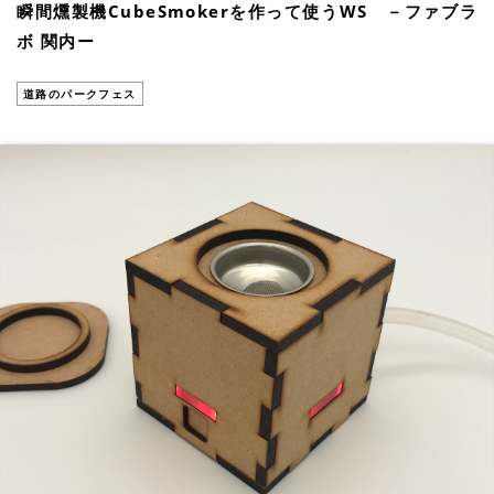
瞬間燻製機CubeSmokerを作って使うWS －ファブラ
ボ 関内ー
道路のパークフェス