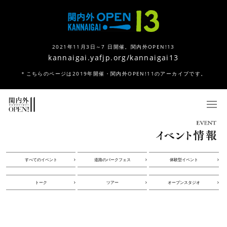
2021年11月3日～7 日開催。関内外OPEN!13
kannaigai.yafjp.org/kannaigai13
＊こちらのページは2019年開催・関内外OPEN!11のアーカイブです。
すべてのイベント
道路のパークフェス
体験型イベント
トーク
ツアー
オープンスタジオ