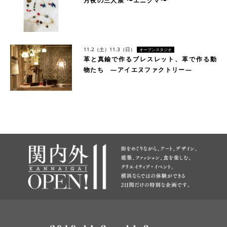
月夜の三人展 〜エニグマ〜
11.2（土）
11.3（日）
オープンスタジオ
革と真鍮で作るブレスレット、革で作る動
物たち ―アイエヌファクトリー―