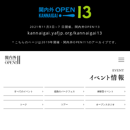
2021年11月3日～7 日開催。関内外OPEN!13
kannaigai.yafjp.org/kannaigai13
＊こちらのページは2019年開催・関内外OPEN!11のアーカイブです。
すべてのイベント
道路のパークフェス
体験型イベント
トーク
ツアー
オープンスタジオ